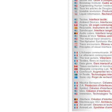
Mouse site.
Dédié à Douglas 
Bootstrap Institute.
Cadre ac
Augmenting Human Intellect
Tous les articles de Douglas
Invisible revolution.
Producti
Liquid Information.
Recherche
Tactiva.
Interface tactile.
Ambient Devices.
Interfaces
Hugms.
Un engin communiq
Reactable.
Instrument de mu
Sandscape.
Interface tangi
Audio cubes.
Interface tang
Messa di Voce
Tableau anim
The manual input sessions.
The Alphabet Synthesis Mac
Trace encounters.
Réseau vi
Principles of visual interfac
L'écharpe communicante.
Vê
Le vêtement communiquant
The love jackets.
Vêtement i
Textiles, fibres et matériaux.
Data glove.
Gant interactif 
Tissus excitables et mondes 
Wearable computing Lab.
Te
ComTouch.
Augmenter les co
It+Textile.
Technologies inter
Sonic city.
Projet de recherch
Maurice Benayoun.
Créateur
Z-A.
Production d'interfaces
Symbol.
Création d'interface
Ideo.
Création d'interfaces.
Immersion.
Technologies "ha
Alterface.
Création d'interfac
Electroscape 002.
Architect
Art sensitif.
Oeuvres et techno
AnimatLab.
Synthèse d'anim