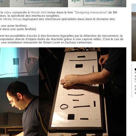
 la
video
consacrée à
Hiroshi Ishii
inclue dans le livre "
Designing interactions
" de Bill
on, la spécificité des interfaces tangibles.
le Media Group
regroupant des chercheurs spécialisés dans dans le domaine des
 une autre fenêtre).
e dans une autre fenêtre).
rent les possibilités d'accès à des fonctions logicielles par la détection de mouvement, la
ipulation directe d'objets dotés de réactivité grâce à une capture vidéo. C'est le cas de
une installation interactive de Golan Levin et Zachary Lieberman.