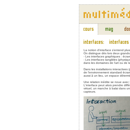
La notion d'interface s'entend p
On distingue dès lors deux grands 
- Les interfaces graphiques : écran
- Les interfaces tangibles (physiqu
dans les domaines de l'art ou de l
Dans les installations interactives
de l'environnement standard écran/c
aussi à un lieu, un espace détermi
Une relation inédite se noue avec l
L'interface peut alors prendre dif
virtuel, un manche à balai dans u
capteurs.