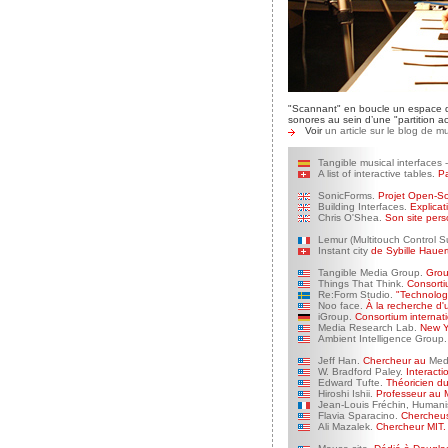
"Scannant" en boucle un espace dé
sonores au sein d’une "partition a
Voir
un article sur le blog de m
Tangible musical interfaces 
A list of interactive tables.
P
SonicForms.
Projet Open-S
Building Interfaces.
Explicat
Chris O'Shea.
Son site pers
Lemur (Multitouch Control S
Instant city
de Sybille Hauer
Tangible Media Group.
Group
Things That Think.
Consortiu
Re:Form Studio.
"Technology
Noo face.
À la recherche d'u
iGroup.
Consortium internati
Media Research Lab.
New Yo
Ambient Intelligence Group.
Jeff Han.
Chercheur au
Med
W. Bradford Paley.
Interacti
Edward Tufte.
Théoricien du 
Hiroshi Ishii.
Professeur au M
Jean-Louis Fréchin, Humanis
Flavia Sparacino.
Chercheuse
Ali Mazalek.
Chercheur MIT.