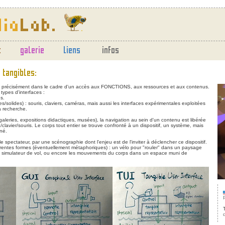
lus précisément dans le cadre d'un accès aux FONCTIONS, aux ressources et aux contenus.
types d'interfaces :
s.
es/solides) : souris, claviers, caméras, mais aussi les interfaces expérimentales exploitées
a recherche.
 (galeries, expositions didactiques, musées), la navigation au sein d'un contenu est libérée
lavier/souris. Le corps tout entier se trouve confronté à un dispositif, un système, mais
né.
e spectateur, par une scénographie dont l'enjeu est de l'inviter à déclencher ce dispositif.
férentes formes (éventuellement métaphoriques) : un vélo pour "rouler" dans un paysage
n simulateur de vol, ou encore les mouvements du corps dans un espace muni de