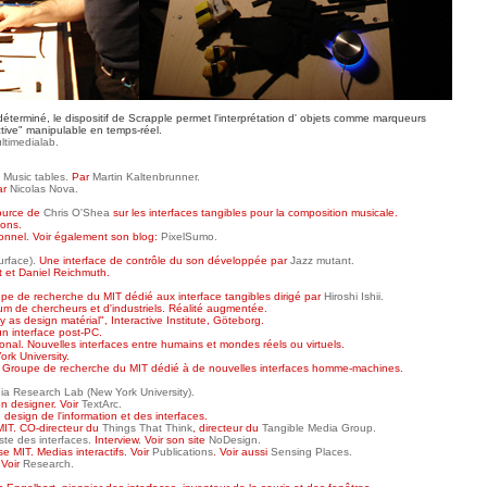
terminé, le dispositif de Scrapple permet l'interprétation d' objets comme marqueurs
ctive" manipulable en temps-réel.
ultimedialab.
- Music tables.
Par
Martin Kaltenbrunner.
ar
Nicolas Nova.
ource de
Chris O'Shea
sur les interfaces tangibles pour la composition musicale.
ions.
onnel. Voir également son blog:
PixelSumo.
urface).
Une interface de contrôle du son développée par
Jazz mutant.
t et Daniel Reichmuth.
e de recherche du MIT dédié aux interface tangibles dirigé par
Hiroshi Ishii.
m de chercheurs et d'industriels. Réalité augmentée.
 as design matérial", Interactive Institute, Göteborg.
n interface post-PC.
onal. Nouvelles interfaces entre humains et mondes réels ou virtuels.
rk University.
Groupe de recherche du MIT dédié à de nouvelles interfaces homme-machines.
ia Research Lab (New York University).
on designer. Voir
TextArc.
design de l'information et des interfaces.
IT. CO-directeur du
Things That Think
, directeur du
Tangible Media Group.
te des interfaces.
Interview. Voir son site
NoDesign.
 MIT. Medias interactifs. Voir
Publications
. Voir aussi
Sensing Places.
 Voir
Research.