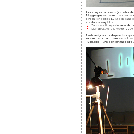
Les images ci-dessus (extraites de
Moggridge) montrent, par comparais
Hiroshi Ishii
dirige au MIT le
Tangib
interfaces tangibles.
Zoom sur l'image
(s'ouvre dans
Lien direct vers la video
(s'ouvr
Certains types de dispositifs explo
reconnaissance de formes et la man
"Scrapple", une performance et/ou 