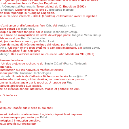
Engelbart, pionnier des interfaces, inventeur de la souris et des fenêtres.
tuel des recherches de Douglas Engelbart.
: A Conceptual Framework.
Texte original de D. Engelbart (1962).
 Engelbart.
Disponibles sur le site du
Bootstrap Institute.
on d'un reportage sur Douglas Engelbart.
 sur le texte interactif - UCLiC (Londres), collaboration avec D.Engelbart.
 d'ambiance et d'informations. Voir
Orb.
Voir
Ambient 411.
uant conçu par
Mark Argo.
sique à interface tangible par le
Music Technology Group.
ble à base de manipulation de sable développé par le
Tangible Media Group.
ible musical par
Bert Schiettecatte.
é, jeu d'ombres et micro, par
Golan Levin.
Jeux de mains dérivés des ombres chinoises, par
Golan Levin.
hine.
Création online d'un système d'alphabet imaginaire, par
Golan Levin.
sualisés grâce à de petit pins.
e design.
Des exercices réalisés au cours de John Maeda au MIT (1997).
tement interface.
.
Un des projets de recherche du
Studio Créatif
(
France Télécom
).
nterface.
Information sur les nouveaux matériaux textiles.
produit par
5th Dimension Technologies.
virtuels.
Un article de Catherine Richards sur le site
Innov@tion 2.
xtiles électroniques, miniaturisation, reconnaissance de gestes...
mmunications audio par le toucher. Un article sur
Fing.
actives appliquées aux textiles.
e de création sonore interactive, mobile et portable en ville.
 d'interfaces.
.
s.
ptiques", basée sur le sens du toucher.
es et réalisations interactives. Logiciels, dispositifs et capteurs.
ure électronique proposée par
Fabric.
logies à interaction sensitive.
aux simulés sur ordinateur.