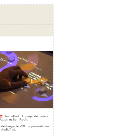
AudioPad.
Un projet de
James
Patten
et
Ben Recht.
Télécharger le
PDF de présentation
d'AudioPad.