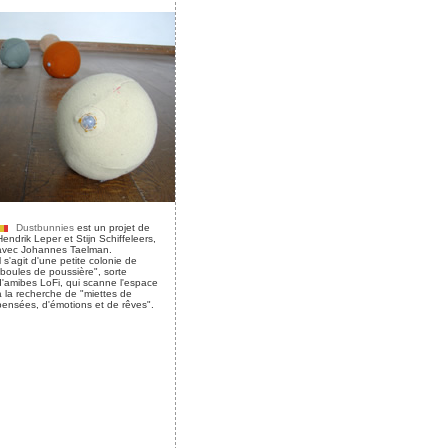
Dustbunnies
est un projet de
Hendrik Leper et Stijn Schiffeleers,
avec Johannes Taelman.
Il s'agit d'une petite colonie de
"boules de poussière", sorte
d'amibes LoFi, qui scanne l'espace
à la recherche de "miettes de
pensées, d'émotions et de rêves".