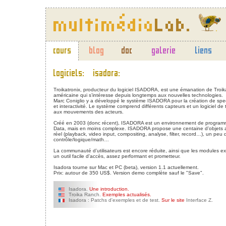
Troikatronix, producteur du logiciel ISADORA, est une émanation de Tr
américaine qui s’intéresse depuis longtemps aux nouvelles technologies.
Marc Coniglio y a développé le système ISADORA pour la création de spec
et interactivité. Le système comprend différents capteurs et un logiciel d
aux mouvements des acteurs.
Créé en 2003 (donc récent), ISADORA est un environnement de program
Data, mais en moins complexe. ISADORA propose une centaine d’objets app
réel (playback, video input, compositing, analyse, filter, record…), un peu
contrôle/logique/math…
La communauté d’utilisateurs est encore réduite, ainsi que les modules
un outil facile d'accès, assez performant et prometteur.
Isadora tourne sur Mac et PC (beta), version 1.1 actuellement.
Prix: autour de 350 US$. Version demo complète sauf le "Save".
Isadora.
Une introduction.
Troika Ranch.
Exemples actualisés.
Isadora : Patchs d'exemples et de test.
Sur le site
Interface Z.